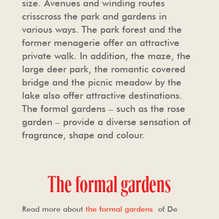
size. Avenues and winding routes
crisscross the park and gardens in
TOUROPERATORS
DE KAPEL
PERS
various ways. The park forest and the
former menagerie offer an attractive
private walk. In addition, the maze, the
VEELGESTELDE VRAGEN
HAARZUILENS
FOTO- EN FILMOPNAMES
large deer park, the romantic covered
bridge and the picnic meadow by the
FOTO- EN FILMOPNAMES
DE KASTEELWINKEL
HUISREGELS & VOORWAARDEN
lake also offer attractive destinations.
The formal gardens – such as the rose
HORECA
garden – provide a diverse sensation of
fragrance, shape and colour.
The formal gardens
Read more about
the formal gardens
of De