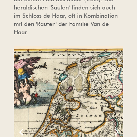
heraldischen 'Säulen' finden sich auch
im Schloss de Haar, oft in Kombination
REISEVERANSTALTER
DIE KAPELLE
PRESSE
mit den 'Rauten' der Familie Van de
Haar.
HÄUFIG GESTELLTE FRAGEN
HAARZUILENS
FOTO- UND FILMAUFNAHMEN
FOTO- UND FILMAUFNAHMEN
DER SCHLOSSLADEN
HAUSORDNUNG &
BEDINGUNGEN
GASTFREUNDSCHAFT