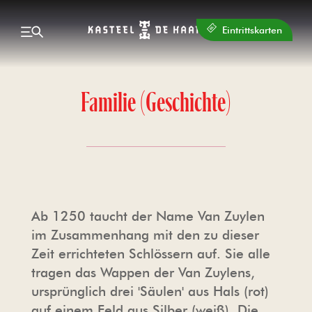
Eintrittskarten
Familie (Geschichte)
Terug
Terug
Terug
Terug
Hochzeiten, Veranstaltungen und
Erleben, was es zu tun gibt
Planen Sie Ihren Besuch
Über die Organisation
Entdecken Sie
Terug
Partys
DIE ÖFFNUNGSZEITEN
DAS SCHLOSS
TAGESORDNUNG
KONTAKT
HEIRATEN IM KASTEEL DE HAAR
Ab 1250 taucht der Name Van Zuylen
EINTRITTSPREISE
DIE SAMMLUNG
KINDER
OFFENE STELLEN
im Zusammenhang mit den zu dieser
IHR TREFFEN IM KASTEEL DE HAAR
Zeit errichteten Schlössern auf. Sie alle
ESSEN & TRINKEN
DIE FAMILIE
NACHRICHTEN UND BLOGS
ÜBER DIE STIFTUNG
tragen das Wappen der Van Zuylens,
BEWERTUNGEN HOCHZEITSPAARE
ursprünglich drei 'Säulen' aus Hals (rot)
BESUCH DER GRUPPE
DIE SCHLOSSGÄRTEN
SCHLOSS DE HAAR – STARTSEITE
WERDEN SIE FREIWILLIGER
auf einem Feld aus Silber (weiß). Die