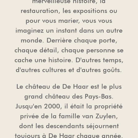
merveilleuse histoire, la
restauration, les expositions ou
TOUR-OPÉRATEURS
LA CHAPELLE
PRESSE
pour vous marier, vous vous
imaginez un instant dans un autre
QUESTIONS FRÉQUEMMENT
HAARZUILENS
PRISE DE PHOTOS ET DE FILMS
monde. Derrière chaque porte,
POSÉES
chaque détail, chaque personne se
LA BOUTIQUE DU CHÂTEAU
RÈGLES ET CONDITIONS DE LA
cache une histoire. D'autres temps,
MAISON
PRISE DE PHOTOS ET DE FILMS
d'autres cultures et d'autres goûts.
L'HOSPITALITÉ
Le château de De Haar est le plus
grand château des Pays-Bas.
Jusqu'en 2000, il était la propriété
privée de la famille van Zuylen,
dont les descendants séjournent
toujours à De Haar chaque année.