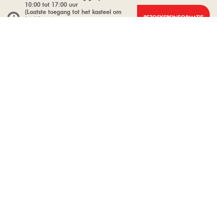
10:00 tot 17:00 uur
(Laatste toegang tot het kasteel om
BEZOEKERSINFORMATIE
16:15 uur)
De kasteeltuinen zijn vandaag
geopend van 9:00 tot 17:30 uur
De rozentuin is tijdelijk niet
toegankelijk wegens onderhoud