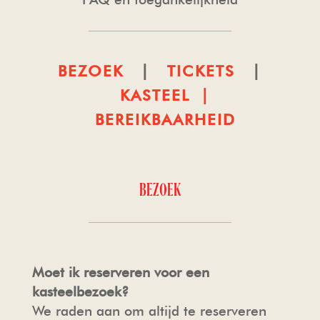
TOUROPERATORS
DE KAPEL
PERS
BEZOEK
|
TICKETS
|
VEELGESTELDE VRAGEN
HAARZUILENS
FOTO- EN FILMOPNAMES
KASTEEL |
BEREIKBAARHEID
FOTO- EN FILMOPNAMES
DE KASTEELWINKEL
HUISREGELS & VOORWAARDEN
HORECA
BEZOEK
Moet ik reserveren voor een
kasteelbezoek?
We raden aan om altijd te reserveren