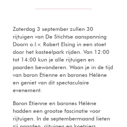
TOUROPERATORS
DE KAPEL
PERS
Zaterdag 3 september zullen 30
VEELGESTELDE VRAGEN
HAARZUILENS
FOTO- EN FILMOPNAMES
rijtuigen van De Stichtse aanspanning
Doorn o.l.v. Robert Elsing in een stoet
FOTO- EN FILMOPNAMES
DE KASTEELWINKEL
HUISREGELS & VOORWAARDEN
door het kasteelpark rijden. Van 12:00
tot 14:00 kun je alle rijtuigen en
paarden bewonderen. Waan je in de tijd
HORECA
van baron Etienne en barones Hélène
en geniet van dit spectaculaire
evenement.
Baron Etienne en barones Hélène
hadden een grootse fascinatie voor
rijtuigen. In de septembermaand lieten
zij paarden, rijtuigen en koetsiers