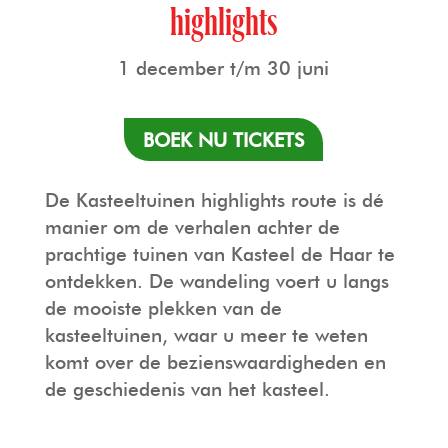
highlights
TOUROPERATORS
DE KAPEL
PERS
1 december t/m 30 juni
VEELGESTELDE VRAGEN
HAARZUILENS
FOTO- EN FILMOPNAMES
BOEK NU TICKETS
FOTO- EN FILMOPNAMES
DE KASTEELWINKEL
HUISREGELS & VOORWAARDEN
De Kasteeltuinen highlights route is dé
manier om de verhalen achter de
HORECA
prachtige tuinen van Kasteel de Haar te
ontdekken. De wandeling voert u langs
de mooiste plekken van de
kasteeltuinen, waar u meer te weten
komt over de bezienswaardigheden en
de geschiedenis van het kasteel.