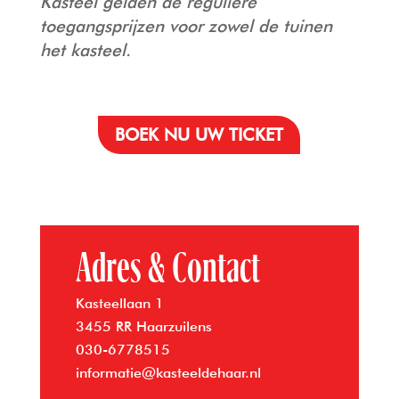
Kasteel gelden de reguliere
toegangsprijzen voor zowel de tuinen als
het kasteel.
BOEK NU UW TICKET
Adres & Contact
Kasteellaan 1
3455 RR Haarzuilens
030-6778515
informatie@kasteeldehaar.nl