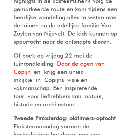
highligts in de kasteeltuinen? Volg de
gemarkeerde route en kom tijdens een
heerlijke wandeling alles te weten over
de tuinen en de adellijke familie Van
Zuylen van Nijevelt. De kids kunnen op
speurtocht naar de ontsnapte dieren.
Of boek op vrijdag 22 mei de
tuinrondleiding
‘Door de ogen van
Copijn’
en
krijg een uniek
inkijkje
in
Copijns
visie en
vakmanschap. Een inspirerende
to
ur
voor liefhebbers van
natuur,
historie en architectuur.
Tweede Pinksterdag: oldtimers-optocht
Pinkstermaandag vormen de
kasteeltuinen het decor voor een