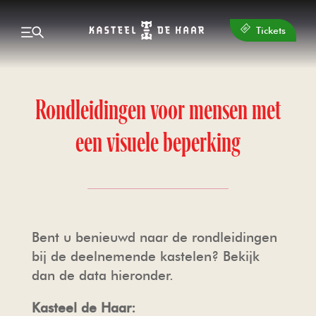
Tickets
Rondleidingen voor mensen met
een visuele beperking
Terug
Terug
Terug
Terug
Terug
Huwelijken, events & feesten
Beleef wat er te doen is
Over de organisatie
Plan je bezoek
Ontdek
OPENINGSTIJDEN
HET KASTEEL
AGENDA
TROUWEN BIJ KASTEEL DE HAAR
CONTACT
TOEGANGSPRIJZEN
DE COLLECTIE
KINDEREN
UW BIJEENKOMST BIJ KASTEEL DE
VACATURES
Bent u benieuwd naar de rondleidingen
HAAR
bij de deelnemende kastelen? Bekijk
ETEN & DRINKEN
DE FAMILIE
NIEUWS EN BLOGS
OVER DE STICHTING
dan de data hieronder.
REVIEWS BRUIDSPAREN
Kasteel de Haar:
GROEPSBEZOEK
DE KASTEELTUINEN
KASTEEL DE HAAR THUIS
WORD VRIJWILLIGER