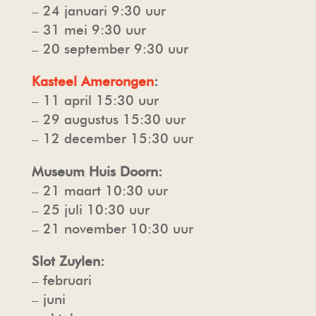
– 24 januari 9:30 uur
– 31 mei 9:30 uur
TOUROPERATORS
DE KAPEL
PERS
– 20 september 9:30 uur
VEELGESTELDE VRAGEN
HAARZUILENS
FOTO- EN FILMOPNAMES
Kasteel Amerongen
:
– 11 april 15:30 uur
– 29 augustus 15:30 uur
FOTO- EN FILMOPNAMES
DE KASTEELWINKEL
HUISREGELS & VOORWAARDEN
– 12 december 15:30 uur
HORECA
Museum Huis Doorn:
– 21 maart 10:30 uur
– 25 juli 10:30 uur
– 21 november 10:30 uur
Slot Zuylen:
– februari
– juni