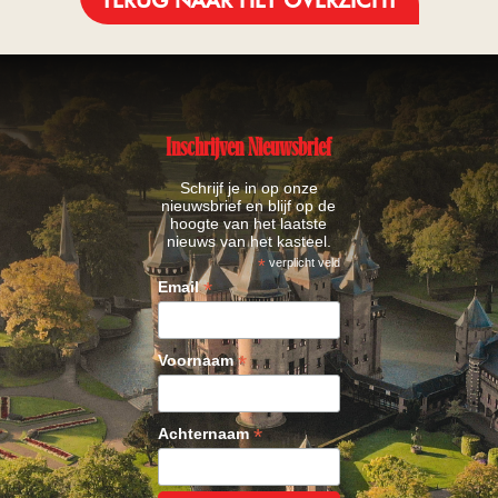
TERUG NAAR HET OVERZICHT
Inschrijven Nieuwsbrief
Schrijf je in op onze
nieuwsbrief en blijf op de
hoogte van het laatste
nieuws van het kasteel.
*
verplicht veld
*
Email
*
Voornaam
*
Achternaam