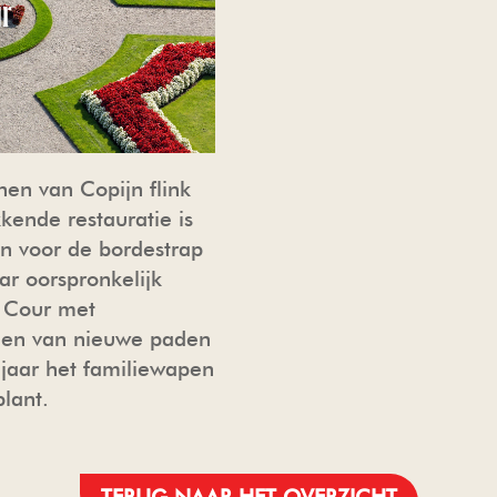
ur
inen van Copijn flink
ende restauratie is
in voor de bordestrap
aar oorspronkelijk
t Cour met
ien van nieuwe paden
0 jaar het familiewapen
lant.