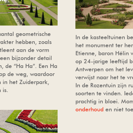
 aantal geometrische
In de kasteeltuinen b
rakter hebben, zoals
het monument ter her
ntleent aan de vorm
Etienne, baron Hélin 
een bijzonder detail
op 24-jarige leeftijd 
en, de “Ha Ha”. Een Ha
Antwerpen om het lev
t op de weg, waardoor
verwijst naar het te 
n in het Zuiderpark,
In de Rozentuin zijn 
 is.
soorten te vinden. Ie
prachtig in bloei. Mom
onderhoud
en niet to