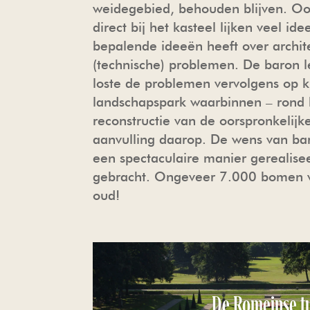
weidegebied, behouden blijven. Ook
direct bij het kasteel lijken veel id
bepalende ideeën heeft over archite
(technische) problemen. De baron l
loste de problemen vervolgens op k
landschapspark waarbinnen – rond h
reconstructie van de oorspronkelijk
aanvulling daarop. De wens van bar
een spectaculaire manier gerealis
gebracht. Ongeveer 7.000 bomen we
oud!
De Romeinse t