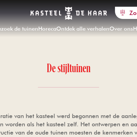
Zo
ezoek de tuinen
Horeca
Ontdek alle verhalen
Over ons
H
De stijltuinen
auratie van het kasteel werd begonnen met de aanle
en worden als het kasteel zelf. Het ontwerpen en 
ructie van de oude tuinen moesten de kenmerken 