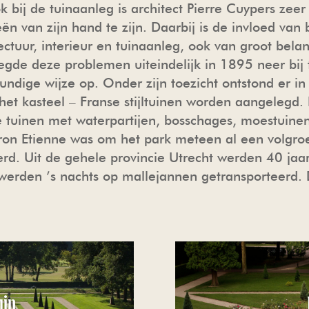
 bij de tuinaanleg is architect Pierre Cuypers zee
eeën van zijn hand te zijn. Daarbij is de invloed van
ctuur, interieur en tuinaanleg, ook van groot belang
egde deze problemen uiteindelijk in 1895 neer bij 
undige wijze op. Onder zijn toezicht ontstond er i
et kasteel – Franse stijltuinen worden aangelegd. 
e tuinen met waterpartijen, bosschages, moestuinen
on Etienne was om het park meteen al een volgroe
eerd. Uit de gehele provincie Utrecht werden 40 j
rden ’s nachts op mallejannen getransporteerd. 
uin