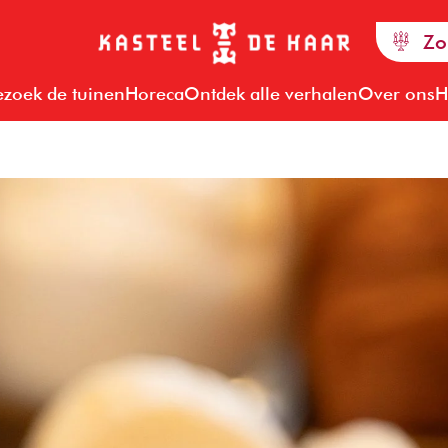
Zo
ezoek de tuinen
Horeca
Ontdek alle verhalen
Over ons
H