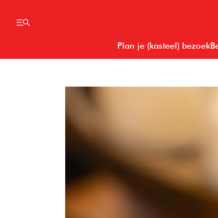
Plan je (kasteel) bezoek
B