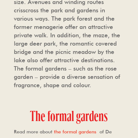
size. Avenues and winding routes
crisscross the park and gardens in
TOUROPERATORS
DE KAPEL
PERS
various ways. The park forest and the
former menagerie offer an attractive
private walk. In addition, the maze, the
VEELGESTELDE VRAGEN
HAARZUILENS
FOTO- EN FILMOPNAMES
large deer park, the romantic covered
bridge and the picnic meadow by the
FOTO- EN FILMOPNAMES
DE KASTEELWINKEL
HUISREGELS & VOORWAARDEN
lake also offer attractive destinations.
The formal gardens – such as the rose
HORECA
garden – provide a diverse sensation of
fragrance, shape and colour.
The formal gardens
Read more about
the formal gardens
of De